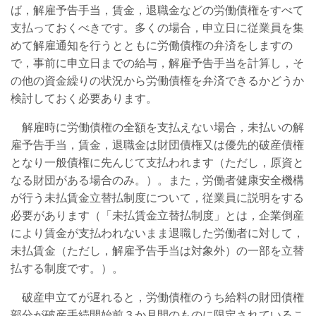
ば，解雇予告手当，賃金，退職金などの労働債権をすべて
支払っておくべきです。多くの場合，申立日に従業員を集
めて解雇通知を行うとともに労働債権の弁済をしますの
で，事前に申立日までの給与，解雇予告手当を計算し，そ
の他の資金繰りの状況から労働債権を弁済できるかどうか
検討しておく必要あります。
解雇時に労働債権の全額を支払えない場合，未払いの解
雇予告手当，賃金，退職金は財団債権又は優先的破産債権
となり一般債権に先んじて支払われます（ただし，原資と
なる財団がある場合のみ。）。また，労働者健康安全機構
が行う未払賃金立替払制度について，従業員に説明をする
必要があります（「未払賃金立替払制度」とは，企業倒産
により賃金が支払われないまま退職した労働者に対して，
未払賃金（ただし，解雇予告手当は対象外）の一部を立替
払する制度です。）。
破産申立てが遅れると，労働債権のうち給料の財団債権
部分が破産手続開始前３か月間のものに限定されているこ