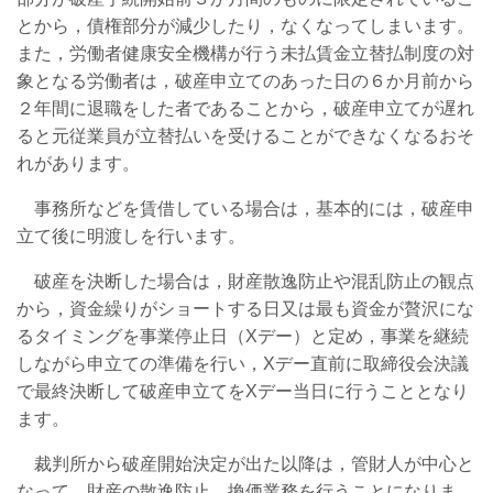
とから，債権部分が減少したり，なくなってしまいます。
また，労働者健康安全機構が行う未払賃金立替払制度の対
象となる労働者は，破産申立てのあった日の６か月前から
２年間に退職をした者であることから，破産申立てが遅れ
ると元従業員が立替払いを受けることができなくなるおそ
れがあります。
事務所などを賃借している場合は，基本的には，破産申
立て後に明渡しを行います。
破産を決断した場合は，財産散逸防止や混乱防止の観点
から，資金繰りがショートする日又は最も資金が贅沢にな
るタイミングを事業停止日（Xデー）と定め，事業を継続
しながら申立ての準備を行い，Xデー直前に取締役会決議
で最終決断して破産申立てをXデー当日に行うこととなり
ます。
裁判所から破産開始決定が出た以降は，管財人が中心と
なって，財産の散逸防止，換価業務を行うことになりま