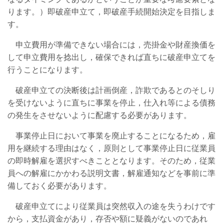
ります。）即破産申立て，即破産手続開始決定を目指しま
す。
申立費用が準備できない場合には，売掛金や財産換価を
して申立費用を捻出し，確保できれば直ちに破産申立てを
行うことになります。
破産申立ての決断後は計画倒産，詐欺であるとのそしり
を受けないように直ちに事業を停止，仕入れ等による債務
の発生をさせないように配慮する必要があります。
事業停止日において事業を廃止することになるため，雇
用を継続する理由はなく，原則として事業停止日に従業員
の即時解雇を選択すべきこととなります。そのため，従業
員への解雇にかかわる説明文書，解雇通知などを事前に準
備しておく必要があります。
破産申立てにより従業員は突然収入の途を失うわけです
から，支払資金があり，存否や額に疑義がないのであれ