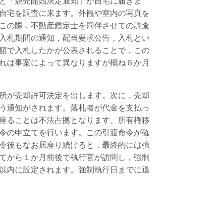
と「競売開始決定通知」が自宅に届きま
自宅を調査に来ます。外観や室内の写真を
この際，不動産鑑定士を同伴させての調査
入札期間の通知，配当要求公告，入札とい
額で入札したかが公表されることで，この
れは事案によって異なりますが概ね６か月
所が売却許可決定を出します。次に，売却
う通知がされます。落札者が代金を支払っ
座ることは不法占拠となります。所有権移
令の申立てを行います。この引渡命令が確
令後もなお居座り続けると，最終的には強
てから１か月前後で執行官が訪問し，強制
以内に設定されます。強制執行日までに退