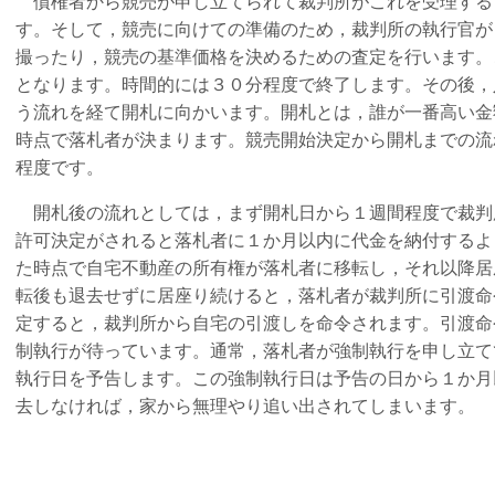
債権者から競売が申し立てられて裁判所がこれを受理する
す。そして，競売に向けての準備のため，裁判所の執行官が
撮ったり，競売の基準価格を決めるための査定を行います。
となります。時間的には３０分程度で終了します。その後，
う流れを経て開札に向かいます。開札とは，誰が一番高い金
時点で落札者が決まります。競売開始決定から開札までの流
程度です。
開札後の流れとしては，まず開札日から１週間程度で裁判
許可決定がされると落札者に１か月以内に代金を納付するよ
た時点で自宅不動産の所有権が落札者に移転し，それ以降居
転後も退去せずに居座り続けると，落札者が裁判所に引渡命
定すると，裁判所から自宅の引渡しを命令されます。引渡命
制執行が待っています。通常，落札者が強制執行を申し立て
執行日を予告します。この強制執行日は予告の日から１か月
去しなければ，家から無理やり追い出されてしまいます。