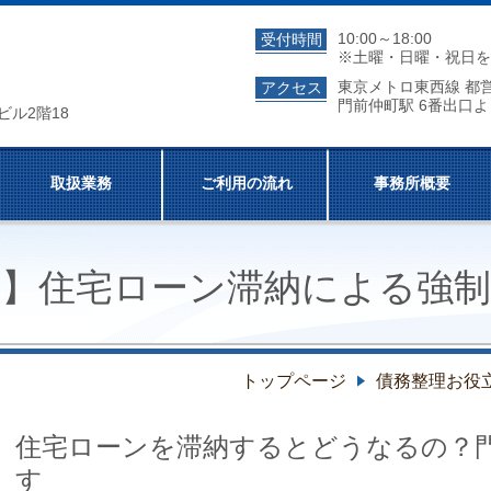
10:00～18:00
受付時間
※土曜・日曜・祝日を
東京メトロ東西線 都
アクセス
門前仲町駅 6番出口よ
ビル2階18
取扱業務
ご利用の流れ
事務所概要
区】
住宅ローン滞納による強制
トップページ
債務整理お役
住宅ローンを滞納するとどうなるの？
す