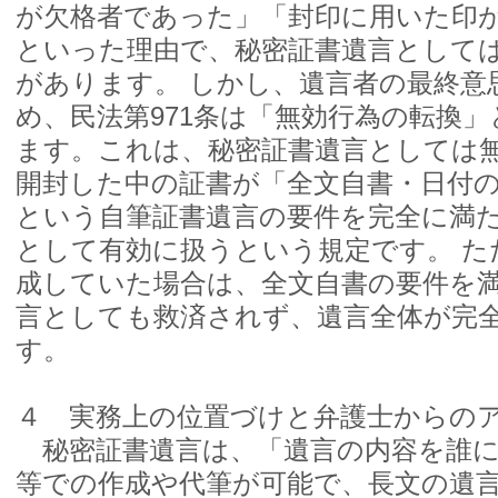
が欠格者であった」「封印に用いた印
といった理由で、秘密証書遺言として
があります。 しかし、遺言者の最終意
め、民法第971条は「無効行為の転換
ます。これは、秘密証書遺言としては
開封した中の証書が「全文自書・日付
という自筆証書遺言の要件を完全に満
として有効に扱うという規定です。 た
成していた場合は、全文自書の要件を
言としても救済されず、遺言全体が完
す。
４ 実務上の位置づけと弁護士からの
秘密証書遺言は、「遺言の内容を誰に
等での作成や代筆が可能で、長文の遺