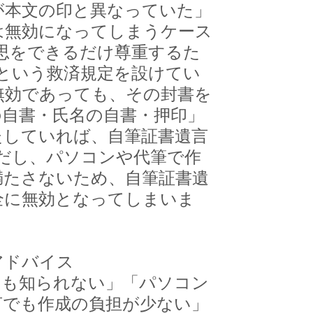
が本文の印と異なっていた」
は無効になってしまうケース
思をできるだけ尊重するた
」という救済規定を設けてい
無効であっても、その封書を
の自書・氏名の自書・押印」
たしていれば、自筆証書遺言
だし、パソコンや代筆で作
満たさないため、自筆証書遺
全に無効となってしまいま
アドバイス
も知られない」「パソコン
言でも作成の負担が少ない」