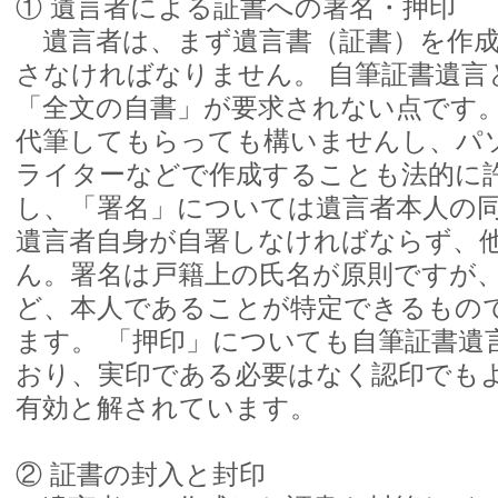
① 遺言者による証書への署名・押印
遺言者は、まず遺言書（証書）を作成
さなければなりません。 自筆証書遺言
「全文の自書」が要求されない点です
代筆してもらっても構いませんし、パ
ライターなどで作成することも法的に許
し、「署名」については遺言者本人の
遺言者自身が自署しなければならず、
ん。署名は戸籍上の氏名が原則ですが
ど、本人であることが特定できるもの
ます。 「押印」についても自筆証書遺
おり、実印である必要はなく認印でも
有効と解されています。
② 証書の封入と封印