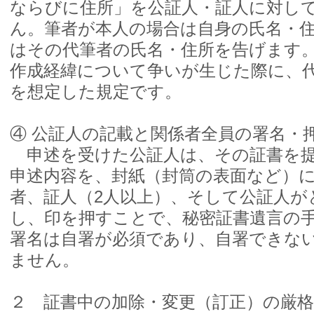
ならびに住所」を公証人・証人に対し
ん。筆者が本人の場合は自身の氏名・
はその代筆者の氏名・住所を告げます
作成経緯について争いが生じた際に、
を想定した規定です。
④ 公証人の記載と関係者全員の署名・
申述を受けた公証人は、その証書を提
申述内容を、封紙（封筒の表面など）に
者、証人（2人以上）、そして公証人が
し、印を押すことで、秘密証書遺言の
署名は自署が必須であり、自署できな
ません。
２ 証書中の加除・変更（訂正）の厳