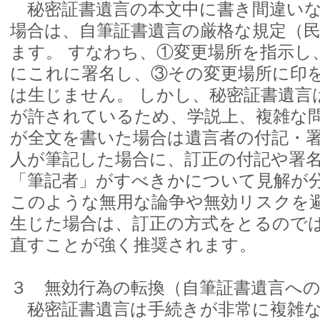
秘密証書遺言の本文中に書き間違いな
場合は、自筆証書遺言の厳格な規定（民法
ます。 すなわち、①変更場所を指示し
にこれに署名し、③その変更場所に印
は生じません。 しかし、秘密証書遺言
が許されているため、学説上、複雑な
が全文を書いた場合は遺言者の付記・
人が筆記した場合に、訂正の付記や署
「筆記者」がすべきかについて見解が
このような無用な論争や無効リスクを
生じた場合は、訂正の方式をとるので
直すことが強く推奨されます。
３ 無効行為の転換（自筆証書遺言へ
秘密証書遺言は手続きが非常に複雑な