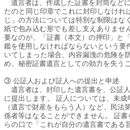
遺言者は、作成した証書を封筒などに
たのと同じ印章でこれに封印しなければ
じ」の方法については特別な制限はな
紙で包み込む形でも差し支えありません
要なのが、「証書（本文）の押印」と
鑑を使用しなければならないという要
いてしまった場合、内容漏洩の危険を
め、秘密証書遺言としての効力を失う
③ 公証人および証人への提出と申述
遺言者は、封印した遺言書を、公証人
に提出します。 証人については、未成
（遺言で財産をもらう人）など、民法第
係者等はなることができません。 証書
らの口で「これが自分の遺言書である