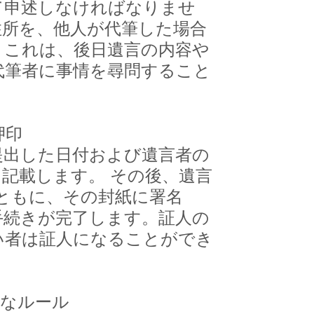
て申述しなければなりませ
住所を、他人が代筆した場合
。これは、後日遺言の内容や
代筆者に事情を尋問すること
押印
出した日付および遺言者の
記載します。 その後、遺言
ともに、その封紙に署名
手続きが完了します。証人の
い者は証人になることができ
格なルール