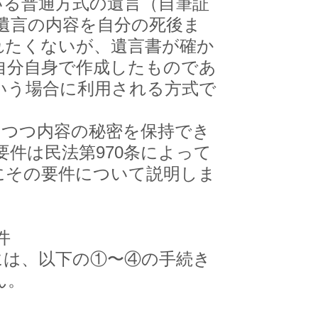
る普通方式の遺言（自筆証
遺言の内容を自分の死後ま
れたくないが、遺言書が確か
自分自身で作成したものであ
いう場合に利用される方式で
しつつ内容の秘密を保持でき
件は民法第970条によって
にその要件について説明しま
件
は、以下の①〜④の手続き
ん。