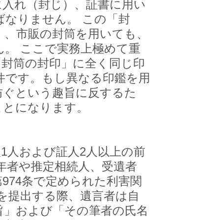
入れ（封じ）、証書に用い
なりません。 この「封
く、市販の封筒を用いても、
。 ここで実務上極めて重
「封筒の封印」に全く同じ印
件です。もし異なる印鑑を用
防ぐという趣旨に反するた
ことになります。
1人および証人2人以上の前
年者や推定相続人、受遺者
974条で定められた利害関
を提出する際、遺言者は自
旨」および「その筆者の氏名