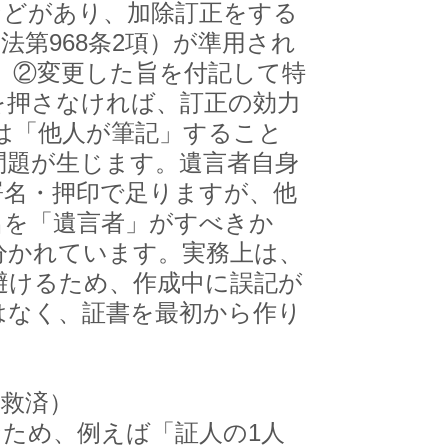
どがあり、加除訂正をする
第968条2項）が準用され
、②変更した旨を付記して特
を押さなければ、訂正の効力
は「他人が筆記」すること
問題が生じます。遺言者自身
署名・押印で足りますが、他
名を「遺言者」がすべきか
分かれています。実務上は、
避けるため、作成中に誤記が
はなく、証書を最初から作り
の救済）
ため、例えば「証人の1人