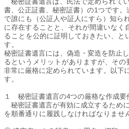
秘密証書遺言は、民法で定められてい
書、公正証書、秘密証書）の1つです。
で誰にも（公証人や証人にすら）知ら
に存在することと、それが間違いなく
ることを公的に証明しておきたい、と
す。
秘密証書遺言には、偽造・変造を防止
るというメリットがありますが、その要
非常に厳格に定められています。以下
す。
１ 秘密証書遺言の4つの厳格な作成要
秘密証書遺言が有効に成立するために
を順番通りに履践しなければなりませ