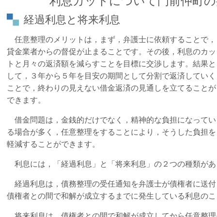
利息カットについて門前仲町の
経過利息と将来利息
任意整理のメリットは，まず，弁護士に依頼することで，
貸金業者からの督促が止まることです。その後，利息のカッ
トと月々の返済額を減らすことを目標に交渉します。結果と
して，３年から５年を目安の期間として分割で返済していく
ことで，終わりの見えない借金返済の見通しを立てることが
できます。
借金問題は，金銭的だけでなく，精神的な負担になってい
る場合が多く，任意整理をすることにより，そうした負担を
軽減することができます。
利息には，「経過利息」と「将来利息」の２つの種類があ
経過利息は，債務整理の受任通知を弁護士が債権者に送付
債権者との間で和解が成立するまでに発生している利息のこ
将来利息は，債権者との間で和解が成立してから任意整理