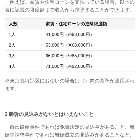
例えば、家賃や住宅ローンを支払っている場合、以下の
表に記載の限度額まで収入から控除することができます。
人数
家賃・住宅ローンの控除限度額
1
人
41,000
円（
※53,000
円）
2
人
53,000
円（
※68,000
円）
3
人
66,000
円（
※85,000
円）
4
人
71,000
円（
※92,000
円）
※東京都特別区にお住いの場合は（）内の基準が適用され
ます。
2
勝訴の見込みがないとはいえないこと
自己破産事件であれば免責決定の見込みがあること、離
婚等請求事件であれば離婚成立の見込みがあることなど、