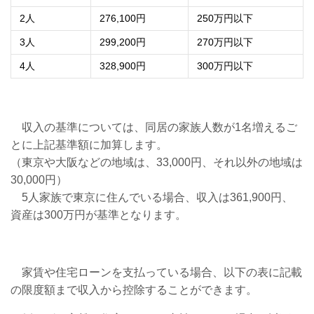
2
人
276,100
円
250
万円以下
3
人
299,200
円
270
万円以下
4
人
328,900
円
300
万円以下
収入の基準については、同居の家族人数が
1
名増えるご
とに上記基準額に加算します。
（東京や大阪などの地域は、
33,000
円、それ以外の地域は
30,000
円）
5
人家族で東京に住んでいる場合、収入は
361,900
円、
資産は
300
万円が基準となります。
家賃や住宅ローンを支払っている場合、以下の表に記載
の限度額まで収入から控除することができます。