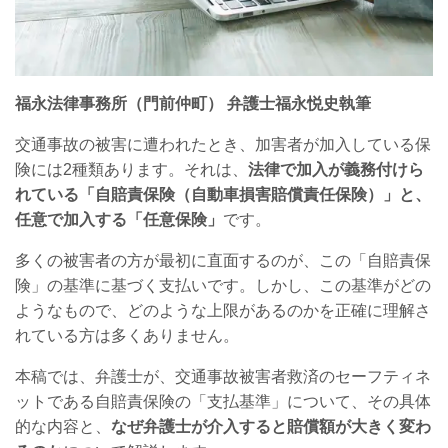
福永法律事務所（門前仲町）
弁護士福永悦史執筆
交通事故の被害に遭われたとき、加害者が加入している保
険には
2
種類あります。それは、
法律で加入が義務付けら
れている「自賠責保険（自動車損害賠償責任保険）」と、
任意で加入する「任意保険」
です。
多くの被害者の方が最初に直面するのが、この「自賠責保
険」の基準に基づく支払いです。しかし、この基準がどの
ようなもので、どのような上限があるのかを正確に理解さ
れている方は多くありません。
本稿では、弁護士が、交通事故被害者救済のセーフティネ
ットである自賠責保険の「支払基準」について、その具体
的な内容と、
なぜ弁護士が介入すると賠償額が大きく変わ