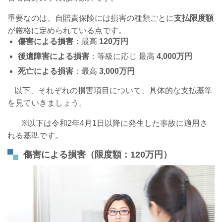
重要なのは、自賠責保険には損害の種類ごとに
支払限度額
が厳格に定められている点です。
傷害による損害
：最高
120
万円
後遺障害による損害
：等級に応じ 最高
4,000
万円
死亡による損害
：最高
3,000
万円
以下、それぞれの損害項目について、具体的な支払基準
を見ていきましょう。
※
以下は令和
2
年
4
月
1
日以降に発生した事故に適用さ
れる基準です。
傷害による損害（限度額：120万円）