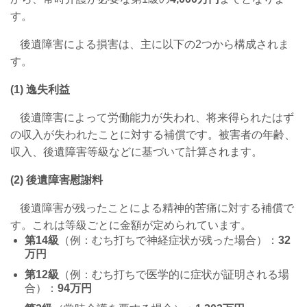
す。
後遺障害による損害は、主に以下の
2
つから構成されま
す。
(1)
逸失利益
後遺障害によって労働能力が失われ、将来得られたはず
の収入が失われたことに対する補償です。被害者の年齢、
収入、後遺障害等級などに基づいて計算されます。
(2)
後遺障害慰謝料
後遺障害が残ったことによる精神的苦痛に対する補償で
す。これは等級ごとに金額が定められています。
第
14
級
（例：むち打ちで神経症状が残った場合）：
32
万円
第
12
級
（例：むち打ちで医学的に症状が証明される場
合）：
94
万円