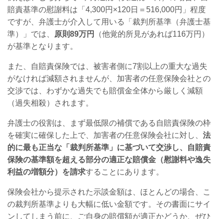
賠責基準の慰謝料は「
4,300
円
×120
日＝
516,000
円」程度
ですが、弁護士が介入して用いる「裁判所基準（弁護士基
準）」では、
原則
89
万円
（他覚的所見があれば
116
万円）
が基準となります。
また、自賠責保険では、被害者側に
7
割以上の重大な過失
がなければ減額されませんが、加害者の任意保険会社との
交渉では、わずかな過失でも賠償金全体から厳しく減額
（過失相殺）されます。
弁護士の役割は、まず最低限の補償である自賠責保険の枠
を確実に確保した上で、加害者の任意保険会社に対し、
法
的に最も正当な「裁判所基準」に基づいて交渉し、自賠責
保険の基準額を超える部分の適正な賠償金（慰謝料や逸失
利益の増額分）を請求
することにあります。
保険会社から提示された示談金額は、ほとんどの場合、こ
の裁判所基準よりも大幅に低い金額です。その書面にサイ
ンしてしまう前に、ご自身の賠償額が適正かどうか、ぜひ