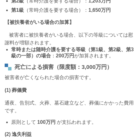
第
2
級
（常時介護を要する場合）：
1,203
万円
第
1
級
（常時介護を要する場合）：
1,650
万円
【被扶養者がいる場合の加算】
被害者に被扶養者がいる場合、以下の等級については慰
謝料が増額されます。
常時または随時介護を要する等級（第
1
級、第
2
級、第
3
級の一部）の場合
：
200
万円
が加算されます。
死亡による損害（限度額：3,000万円）
被害者が亡くなられた場合の損害です。
(1)
葬儀費
通夜、告別式、火葬、墓石建立など、葬儀にかかった費用
です。
原則として
100
万円
が支払われます。
(2)
逸失利益