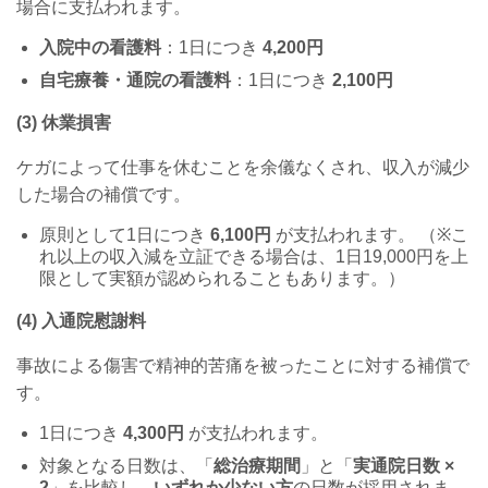
場合に支払われます。
入院中の看護料
：
1
日につき
4,200
円
自宅療養・通院の看護料
：
1
日につき
2,100
円
(3)
休業損害
ケガによって仕事を休むことを余儀なくされ、収入が減少
した場合の補償です。
原則として
1
日につき
6,100
円
が支払われます。 （
※
こ
れ以上の収入減を立証できる場合は、
1
日
19,000
円を上
限として実額が認められることもあります。）
(4)
入通院慰謝料
事故による傷害で精神的苦痛を被ったことに対する補償で
す。
1
日につき
4,300
円
が支払われます。
対象となる日数は、「
総治療期間
」と「
実通院日数
×
2
」を比較し、
いずれか少ない方
の日数が採用されま