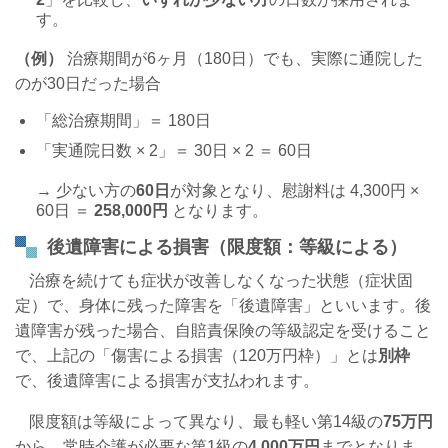
す。
（例）
治療期間が
6
ヶ月（
180
日）でも、実際に通院した
のが
30
日だった場合
「総治療期間」＝
180
日
「実通院日数
× 2
」＝
30
日
× 2
＝
60
日
→
少ない方の
60
日
が対象となり、慰謝料は
4,300
円
×
60
日 ＝
258,000
円
となります。
後遺障害による損害（限度額：等級による）
治療を続けても症状が改善しなくなった状態（症状固
定）で、身体に残った障害を「後遺障害」といいます。後
遺障害が残った場合、自賠責保険の等級認定を受けること
で、上記の「傷害による損害（
120
万円枠）」とは
別枠
で、後遺障害による損害が支払われます。
限度額は等級によって異なり、最も軽い第
14
級の
75
万円
から、常時介護が必要な第
1
級の
4,000
万円
までとなりま