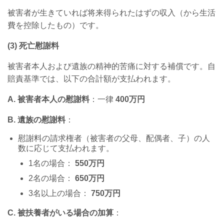
被害者が生きていれば将来得られたはずの収入（から生活
費を控除したもの）です。
(3)
死亡慰謝料
被害者本人および遺族の精神的苦痛に対する補償です。自
賠責基準では、以下の合計額が支払われます。
A.
被害者本人の慰謝料
：一律
400
万円
B.
遺族の慰謝料
：
慰謝料の請求権者（被害者の父母、配偶者、子）の人
数に応じて支払われます。
1
名の場合：
550
万円
2
名の場合：
650
万円
3
名以上の場合：
750
万円
C.
被扶養者がいる場合の加算
：