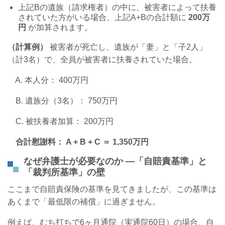
上記
B
の遺族（請求権者）の中に、被害者によって扶養
されていた方がいる場合、上記
A+B
の合計額に
200
万
円
が加算されます。
（計算例）
被害者が死亡し、遺族が「妻」と「子
2
人」
（計
3
名）で、全員が被害者に扶養されていた場合。
A.
本人分：
400
万円
B.
遺族分（
3
名）：
750
万円
C.
被扶養者加算：
200
万円
合計慰謝料：
A + B + C
＝
1,350
万円
なぜ弁護士が必要なのか —「自賠責基準」と
「裁判所基準」の壁
ここまで自賠責保険の基準を見てきましたが、この基準は
あくまで「最低限の補償」に過ぎません。
例えば、むち打ちで
6
ヶ月通院（実通院
60
日）の場合、自